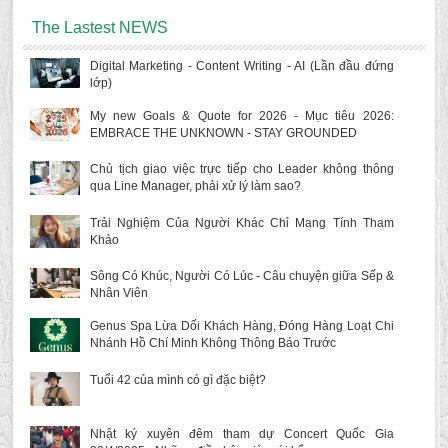
The Lastest NEWS
Digital Marketing - Content Writing - AI (Lần đầu đứng
lớp)
My new Goals & Quote for 2026 - Mục tiêu 2026:
EMBRACE THE UNKNOWN - STAY GROUNDED
Chủ tịch giao việc trực tiếp cho Leader không thông
qua Line Manager, phải xử lý làm sao?
Trải Nghiệm Của Người Khác Chỉ Mang Tính Tham
Khảo
Sông Có Khúc, Người Có Lúc - Câu chuyện giữa Sếp &
Nhân Viên
Genus Spa Lừa Dối Khách Hàng, Đóng Hàng Loạt Chi
Nhánh Hồ Chí Minh Không Thông Báo Trước
Tuổi 42 của mình có gì đặc biệt?
Nhật ký xuyên đêm tham dự Concert Quốc Gia