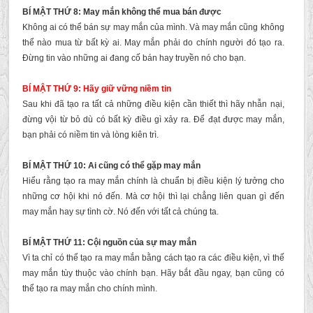
BÍ MẬT THỨ 8: May mắn không thể mua bán được
Không ai có thể bán sự may mắn của mình. Và may mắn cũng không
thể nào mua từ bất kỳ ai. May mắn phải do chính người đó tạo ra.
Đừng tin vào những ai đang cố bán hay truyền nó cho bạn.
BÍ MẬT THỨ 9: Hãy giữ vững niềm tin
Sau khi đã tạo ra tất cả những điều kiện cần thiết thì hãy nhẫn nại,
đừng vội từ bỏ dù có bất kỳ điều gì xảy ra. Để đạt được may mắn,
bạn phải có niềm tin và lòng kiên trì.
BÍ MẬT THỨ 10: Ai cũng có thể gặp may mắn
Hiểu rằng tạo ra may mắn chính là chuẩn bị điều kiện lý tưởng cho
những cơ hội khi nó đến. Mà cơ hội thì lại chẳng liên quan gì đến
may mắn hay sự tình cờ. Nó đến với tất cả chúng ta.
BÍ MẬT THỨ 11: Cội nguồn của sự may mắn
Vì ta chỉ có thể tạo ra may mắn bằng cách tạo ra các điều kiện, vì thế
may mắn tùy thuộc vào chính bạn. Hãy bắt đầu ngay, bạn cũng có
thể tạo ra may mắn cho chính mình.