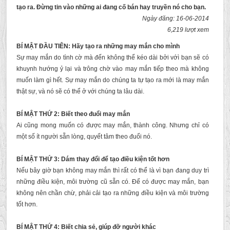
tạo ra. Đừng tin vào những ai đang cố bán hay truyền nó cho bạn.
Ngày đăng: 16-06-2014
6,219 lượt xem
BÍ MẬT ĐẦU TIÊN: Hãy tạo ra những may mắn cho mình
Sự may mắn do tình cờ mà đến không thể kéo dài bởi vớì bạn sẽ có
khuynh hướng ỷ lại và trông chờ vào may mắn tiếp theo mà không
muốn làm gì hết. Sự may mắn do chúng ta tự tạo ra mới là may mắn
thật sự, và nó sẽ có thể ở với chúng ta lâu dài.
BÍ MẬT THỨ 2: Biết theo đuổi may mắn
Ai cũng mong muốn có được may mắn, thành công. Nhưng chỉ có
một số ít
người sẵn lòng, quyết tâm theo đuổi nó.
BÍ MẬT THỨ 3: Dám thay đổi để tạo điều kiện tốt hơn
Nếu bây giờ bạn không may mắn thì rất có thể là vì bạn đang duy trì
những điều kiện, môi trường cũ sẵn có. Để có được may mắn, bạn
không nên chần chừ, phải cải tạo ra những điều kiện và môi trường
tốt hơn.
BÍ MẬT THỨ 4: Biết chia sẻ, giúp đỡ người khác