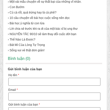
› Một vài mẩu chuyện về sự thất bại của những vĩ nhân.
› Con Bướm
› Củ cà rốt, quả trứng hay là cà phê?
› 10 câu chuyện về bài học cuộc sống nên đọc
› Bài học ý nghĩa từ con lừa
› Lời chia sẻ trước khi ra đi của một bác sĩ bị ung thư
› NGUYÊN TẮC 90/10 sẽ làm thay đổi cuộc đời bạn
› Thế Nào Là Được?
› Bát Mì Của Lòng Tự Trọng
› Sống vui vẻ thật đơn giản!
Bình luận (0)
Gửi bình luận của bạn
Họ tên
*
Email
*
Gửi bình luận của bạn
*