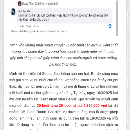
Mình vốn không phải người chuyên đi bốc phốt các dịch vụ kém chất
lượng, tuy nhiên đây là trường hợp ngoại lệ. Mình nghĩ mình muốn
góp một tiếng nói để giúp cảnh tỉnh cho nhiều người có được những
bài học thích hợp.
Mình vô tình biết tới Genus Spa thông qua em trai. Em ấy cũng mua
một gói dịch vụ 60 buổi cho cả hai vợ chồng, khen Spa ở đây chi phí
thấp, dịch vụ tốt, nên có dẫn mình và mẹ đi tham khảo và trải nghiệm
một buổi mát xa thư giãn body đá nóng.Tại đây, ngày 16/3/2025 hai
mẹ con lại tiếp tục được nhân viên Genus Spa tư vấn và quyết định
mua gói dịch vụ
20 buổi tặng 20 buổi trị giá 6.290.000 vnd
tại chi
nhánh D5, Bình Thạnh. Gói dịch vụ được quảng cáo là được phép
đóng làm nhiều lần, thời gian sử dụng trên bill là 19/3/2026 và mỗi
lần sử dụng có thể dẫn theo bạn bè hoặc người thân làm dịch vụ