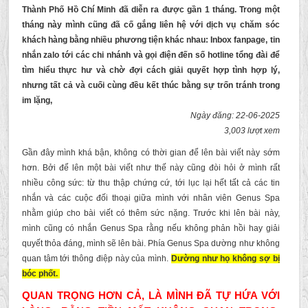
Thành Phố Hồ Chí Minh đã diễn ra được gần 1 tháng. Trong một
tháng này mình cũng đã cố gắng liên hệ với dịch vụ chăm sóc
khách hàng bằng nhiều phương tiện khác nhau: Inbox fanpage, tin
nhắn zalo tới các chi nhánh và gọi điện đến số hotline tổng đài để
tìm hiểu thực hư và chờ đợi cách giải quyết hợp tình hợp lý,
nhưng tất cả và cuối cùng đều kết thúc bằng sự trốn tránh trong
im lặng,
Ngày đăng: 22-06-2025
3,003 lượt xem
Gần đây mình khá bận, không có thời gian để lên bài viết này sớm
hơn. Bởi để lên một bài viết như thế này cũng đòi hỏi ở mình rất
nhiều công sức: từ thu thập chứng cứ, tới lục lại hết tất cả các tin
nhắn và các cuộc đối thoại giữa mình với nhân viên Genus Spa
nhằm giúp cho bài viết có thêm sức nặng. Trước khi lên bài này,
mình cũng có nhắn Genus Spa rằng nếu không phản hồi hay giải
quyết thỏa đáng, mình sẽ lên bài. Phía Genus Spa dường như không
quan tâm tới thông điệp này của mình.
Dường như họ không sợ bị
bóc phốt.
QUAN
TRỌNG HƠN CẢ, LÀ MÌNH ĐÃ TỰ HỨA VỚI