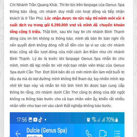
Chi Nhánh Trần Quang Khải. Thì tin tức trên fanpage của Genus Spa
thông báo rằng, chi nhánh duy nhất còn hoạt động và tiếp nhận
khách là ở Tân Phú.
Lúc nhận được tin tức này thì mình mới xài 4
suất dịch vụ trong gói 6.290.000 vnd và mình đã chuyển khoản
tổng cộng 5 triệu.
Thật tình, sau khi hay tin chi nhánh Bình Thạnh
đóng cửa im lìm không ra thông báo, mình đã bán tín bán nghi rồi
nên quyết định không đóng nốt số tiền còn lại vì sợ các chi nhánh
khác cũng sẽ lần lượt đóng cửa một cách âm thầm như chi nhánh
Bình Thạnh. Lý do là trước khi fanpage Genus Spa nhắn tin cho
mình, mình đã kịp nhắn tin với một bạn nhân viên khác của Genus
Spa dưới Cần Thơ. Đợt 30/4 bên đó có mời mình lên làm một buổi trị
liệu da mà do kẹt đường mình không thể tham dự, tuy nhiên mình kịp
nhớ tới bạn này và nhắn tin hỏi tình hình thì được bạn cung cấp
thông tin rằng, chi nhánh dưới Cần Thơ cũng bị đóng cửa đột ngột
không ra thông báo trước cho cả bạn nhân viên ấy, khiến rất nhiều
nhân viên như bạn rơi vào cảnh thất nghiệp không báo trước.