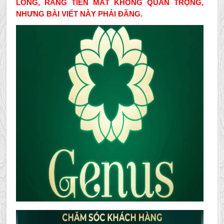
LÒNG, RẰNG TIỀN MẤT KHÔNG QUAN TRỌNG,
NHƯNG BÀI VIẾT NÀY PHẢI ĐĂNG.