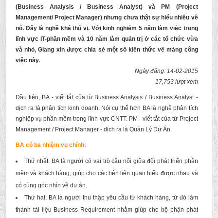
(Business Analysis / Business Analyst) và PM (Project
Management/ Project Manager) nhưng chưa thật sự hiểu nhiều về
nó. Đây là nghề khá thú vị. Với kinh nghiệm 5 năm làm việc trong
lĩnh vực IT-phần mềm và 10 năm làm quản trị ở các tổ chức vừa
và nhỏ, Giang xin được chia sẻ một số kiến thức về mảng công
việc này.
Ngày đăng: 14-02-2015
17,753 lượt xem
Đầu tiên, BA - viết tắt của từ Business Analysis / Business Analyst -
dịch ra là phân tích kinh doanh. Nói cụ thể hơn BA là nghề phân tích
nghiệp vụ phần mềm trong lĩnh vực CNTT. PM - viết tắt của từ Project
Management / Project Manager - dịch ra là Quản Lý Dự Án.
BA có ba nhiệm vụ chính:
Thứ nhất, BA là người có vai trò cầu nối giữa đội phát triển phần
mềm và khách hàng, giúp cho các bên liên quan hiểu được nhau và
có cùng góc nhìn về dự án.
Thứ hai, BA là người thu thập yêu cầu từ khách hàng, từ đó làm
thành tài liệu Business Requirement nhằm giúp cho bộ phận phát