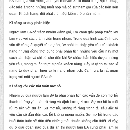
BA tham gia vào việc giải quyết các vấn đề kĩ thuật cùng đội kĩ thuật,
đặc biệt là trong những buổi họp mà có sự tham gia của các bên liên
quan: Khách hàng, đội phát triển, đội kiểm thử phần mềm.
Kĩ năng tư duy phản biện
Người làm BA có trách nhiệm đánh giá, lựa chọn giải pháp trước khi
làm việc với các thành viên trong nhóm. Trong quá trình xác định các
vấn đề cần giải quyết của dự án, BA phải thu thập yêu cầu của khách
hàng nhưng đồng thời cũng phải phân tích những yêu cầu này một
cách cẩn thận và chi tiết cho đến khi BA chắc chắn hiểu được những
yêu cầu, mong muốn thực sự của khách hàng. Đây là lý do tại sao kĩ
năng tư duy phản biện và kĩ năng phân tích, đánh giá là rất quan
trọng với một người BA mới.
Kĩ năng với các bài toán mơ hồ
Nhiệm vụ của người làm BA là phải phân tích các vấn đề còn mơ hồ
thành những yêu cầu rõ ràng và định lượng được. Sự mơ hồ là một
rủi ro lớn với dự án. Sự mơ hồ, không rõ ràng trong tài liệu đặc tả
yêu cầu sẽ dẫn đến các lỗi không mong muốn. Sự mơ hồ trong các
buổi thảo luận sẽ dẫn đến những mâu thuẫn không cần thiết. Vì vậy,
dù ở giai đoạn nào của dự án thì người làm BA cũng phải làm rõ