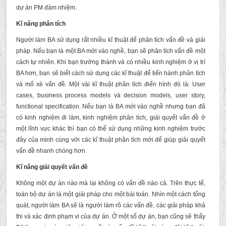
dự án PM đảm nhiệm.
Kĩ năng phân tích
Người làm BA sử dụng rất nhiều kĩ thuật để phân tích vấn đề và giải
pháp. Nếu bạn là một BA mới vào nghề, bạn sẽ phân tích vấn đề một
cách tự nhiên. Khi bạn trưởng thành và có nhiều kinh nghiệm ở vị trí
BA hơn, bạn sẽ biết cách sử dụng các kĩ thuật để tiến hành phân tích
và mổ xẻ vấn đề. Một vài kĩ thuật phân tích điển hình đó là: User
cases, business process models và decision models, user story,
functional specification. Nếu bạn là BA mới vào nghề nhưng bạn đã
có kinh nghiệm đi làm, kinh nghiệm phân tích, giải quyết vấn đề ở
một lĩnh vực khác thì bạn có thể sử dụng những kinh nghiệm trước
đây của mình cùng với các kĩ thuật phân tích mới để giúp giải quyết
vấn đề nhanh chóng hơn.
Kĩ năng giải quyết vấn đề
Không một dự án nào mà lại không có vấn đề nào cả. Trên thực tế,
toàn bộ dự án là một giải pháp cho một bài toán. Nhìn một cách tổng
quát, người làm BA sẽ là người làm rõ các vấn đề, các giải pháp khả
thi và xác định phạm vi của dự án. Ở một số dự án, bạn cũng sẽ thấy