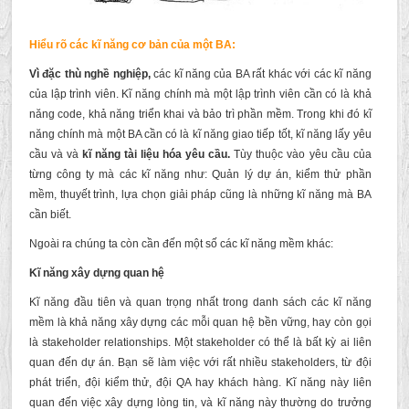
Hiểu rõ các kĩ năng cơ bản của một BA:
Vì đặc thù nghề nghiệp,
các kĩ năng của BA rất khác với các kĩ năng
của lập trình viên. Kĩ năng chính mà một lập trình viên cần có là khả
năng code, khả năng triển khai và bảo trì phần mềm. Trong khi đó kĩ
năng chính mà một BA cần có là kĩ năng giao tiếp tốt, kĩ năng lấy yêu
cầu và và
kĩ năng tài liệu hóa yêu cầu.
Tùy thuộc vào yêu cầu của
từng công ty mà các kĩ năng như: Quản lý dự án, kiểm thử phần
mềm, thuyết trình, lựa chọn giải pháp cũng là những kĩ năng mà BA
cần biết.
Ngoài ra chúng ta còn cần đến một số các kĩ năng mềm khác:
Kĩ năng xây dựng quan hệ
Kĩ năng đầu tiên và quan trọng nhất trong danh sách các kĩ năng
mềm là khả năng xây dựng các mỗi quan hệ bền vững, hay còn gọi
là stakeholder relationships. Một stakeholder có thể là bất kỳ ai liên
quan đến dự án. Bạn sẽ làm việc với rất nhiều stakeholders, từ đội
phát triển, đội kiểm thử, đội QA hay khách hàng. Kĩ năng này liên
quan đến việc xây dựng lòng tin, và kĩ năng này thường do trưởng