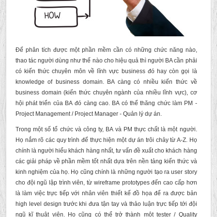
Để phân tích được một phần mềm cần có những chức năng nào,
thao tác người dùng như thế nào cho hiệu quả thì người BA cần phải
có kiến thức chuyên môn về lĩnh vực business đó hay còn gọi là
knowledge of business domain. BA càng có nhiều kiến thức về
business domain (kiến thức chuyên ngành của nhiều lĩnh vực), cơ
hội phát triển của BA đó càng cao. BA có thể thăng chức làm PM -
Project Management / Project Manager - Quản lý dự án.
Trong một số tổ chức và công ty, BA và PM thực chất là một người.
Họ nắm rõ các quy trình để thực hiện một dự án trôi chảy từ A-Z. Họ
chính là người hiểu khách hàng nhất, tư vấn đề xuất cho khách hàng
các giải pháp về phần mềm tốt nhất dựa trên nền tảng kiến thức và
kinh nghiệm của họ. Họ cũng chính là những người tạo ra user story
cho đội ngũ lập trình viên, từ wireframe prototypes đến cao cấp hơn
là làm việc trực tiếp với nhân viên thiết kế đồ họa để ra được bản
high level design trước khi đưa tận tay và thảo luận trực tiếp tới đội
ngũ kĩ thuật viên. Họ cũng có thể trở thành một tester / Quality