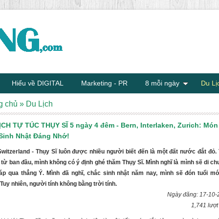
Hiểu về DIGITAL
Marketing - PR
8 mỗi ngày
Du Lị
g chủ
»
Du Lịch
ỊCH TỰ TÚC THỤY SĨ 5 ngày 4 đêm - Bern, Interlaken, Zurich: Món
Sinh Nhật Đáng Nhớ!
Switzerland - Thụy Sĩ luôn được nhiều người biết đến là một đất nước đắt đỏ.
à từ ban đầu, mình không có ý định ghé thăm Thụy Sĩ. Mình nghĩ là mình sẽ di c
áp qua thẳng Ý. Mình đã nghĩ, chắc sinh nhật năm nay, mình sẽ đón tuổi mới
Tuy nhiên, người tính không bằng trời tính.
Ngày đăng: 17-10-
1,741 lượ