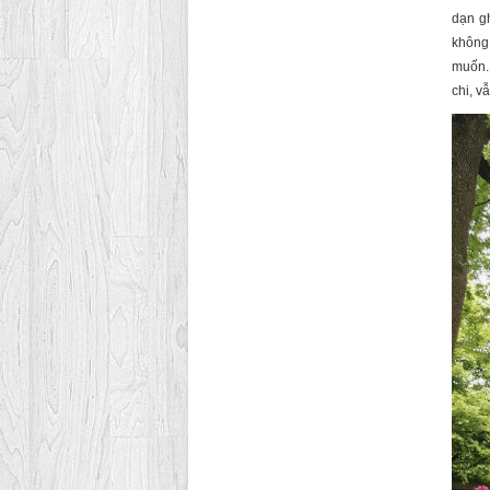
dạn g
không 
muốn.
chi, v