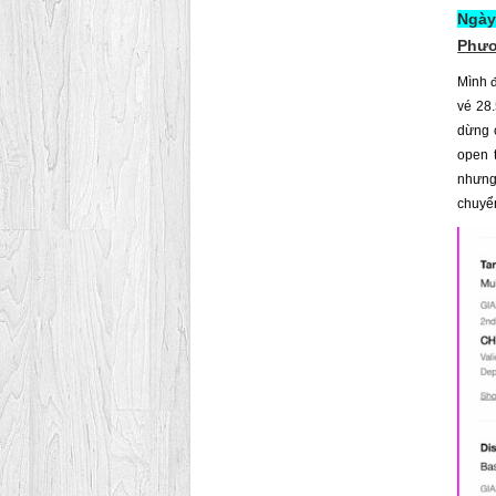
Ngày 
Phươ
Mình đ
vé 28.
dừng 
open t
nhưng
chuyển