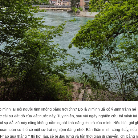
o mình lại nói người tính không bằng trời tính? Đó là vì mình đã có ý định tránh né
sợ cái sự đắt đỏ của đất nước này. Tuy nhiên, sau vài ngày nghiên cứu thì mình lạ
cái sự đắt đỏ này cũng không nằm ngoài khả năng chi trả của mình. Nếu biết gói 
hoàn toàn có thể có một sự trải nghiệm đáng nhớ. Bản thân mình cũng thấy, nếu
 Pháp qua thẳng Ý thì hơi lâu, sẽ bị đau lưng và tốn thời gian di chuyển, chi bằng