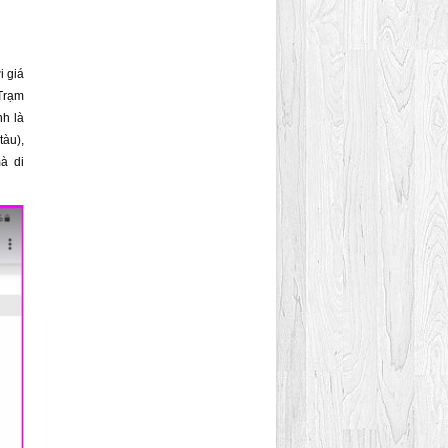
i giá
 Trạm
nh là
tàu),
à di