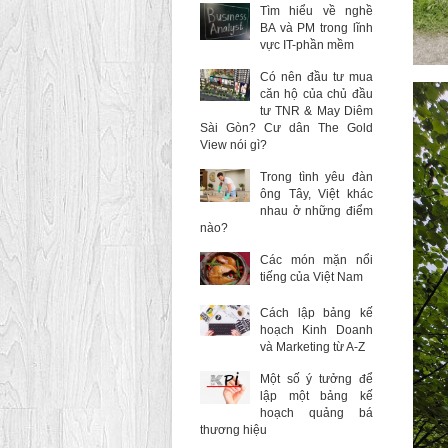
Tìm hiểu về nghề
BA và PM trong lĩnh
vực IT-phần mềm
Có nên đầu tư mua
căn hộ của chủ đầu
tư TNR & May Diêm
Sài Gòn? Cư dân The Gold
View nói gì?
Trong tình yêu đàn
ông Tây, Việt khác
nhau ở những điểm
nào?
Các món mặn nổi
tiếng của Việt Nam
Cách lập bảng kế
hoạch Kinh Doanh
và Marketing từ A-Z
Một số ý tưởng để
lập một bảng kế
hoạch quảng bá
thương hiệu