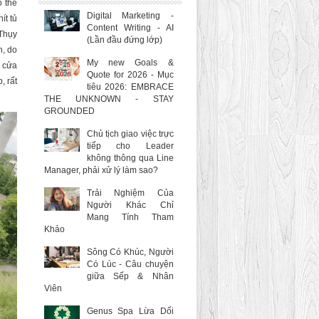
ó thể
Digital Marketing -
ít tủ
Content Writing - AI
 Thụy
(Lần đầu đứng lớp)
n, do
My new Goals &
i cửa
Quote for 2026 - Mục
, rất
tiêu 2026: EMBRACE
THE UNKNOWN - STAY
GROUNDED
Chủ tịch giao việc trực
tiếp cho Leader
không thông qua Line
Manager, phải xử lý làm sao?
Trải Nghiệm Của
Người Khác Chỉ
Mang Tính Tham
Khảo
Sông Có Khúc, Người
Có Lúc - Câu chuyện
giữa Sếp & Nhân
Viên
Genus Spa Lừa Dối