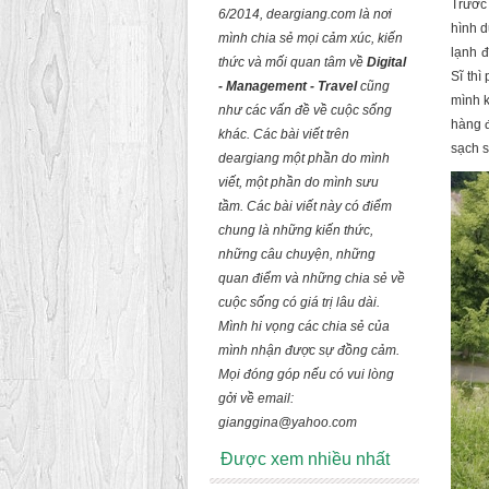
Trước 
6/2014, deargiang.com là nơi
hình d
mình chia sẻ mọi cảm xúc, kiến
lạnh đ
thức và mối quan tâm về
Digital
Sĩ thì
- Management - Travel
cũng
mình k
như các vấn đề về cuộc sống
hàng 
khác. Các bài viết trên
sạch s
deargiang một phần do mình
viết, một phần do mình sưu
tầm. Các bài viết này có điểm
chung là những kiến thức,
những câu chuyện, những
quan điểm và những chia sẻ về
cuộc sống có giá trị lâu dài.
Mình hi vọng các chia sẻ của
mình nhận được sự đồng cảm.
Mọi đóng góp nếu có vui lòng
gởi về email:
gianggina@yahoo.com
Được xem nhiều nhất