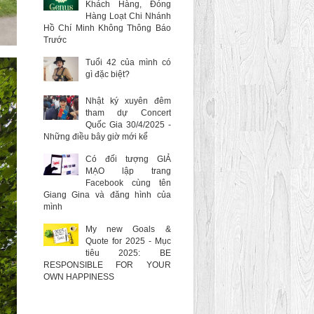
Khách Hàng, Đóng
Hàng Loạt Chi Nhánh
Hồ Chí Minh Không Thông Báo
Trước
Tuổi 42 của mình có
gì đặc biệt?
Nhật ký xuyên đêm
tham dự Concert
Quốc Gia 30/4/2025 -
Những điều bây giờ mới kể
Có đối tượng GIẢ
MẠO lập trang
Facebook cùng tên
Giang Gina và đăng hình của
mình
My new Goals &
Quote for 2025 - Mục
tiêu 2025: BE
RESPONSIBLE FOR YOUR
OWN HAPPINESS