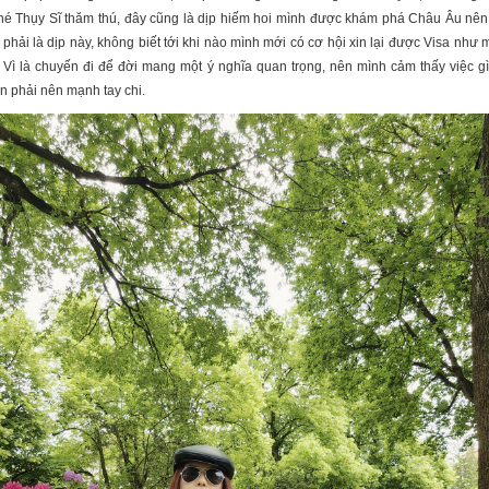
hé Thụy Sĩ thăm thú, đây cũng là dịp hiếm hoi mình được khám phá Châu Âu nê
phải là dịp này, không biết tới khi nào mình mới có cơ hội xin lại được Visa như
 Vì là chuyến đi để đời mang một ý nghĩa quan trọng, nên mình cảm thấy việc g
ẫn phải nên mạnh tay chi.