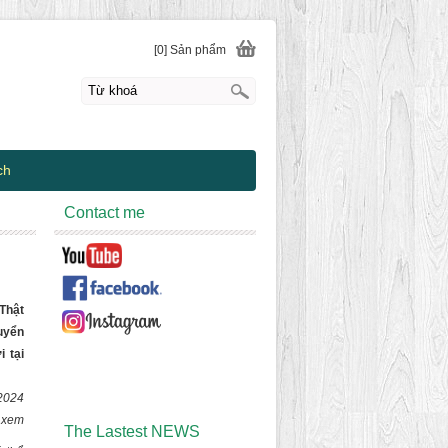
[0] Sản phẩm
ch
Contact me
 Thật
huyển
 tại
2024
t xem
The Lastest NEWS