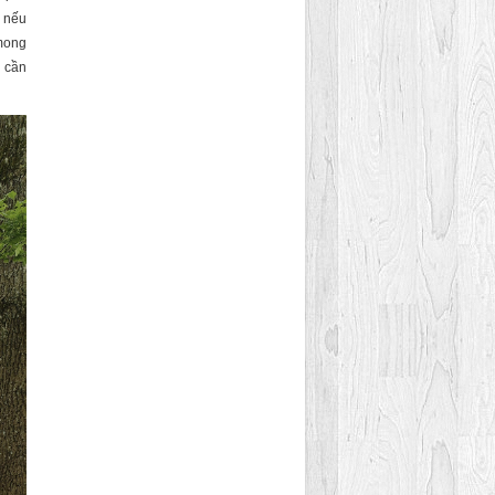
n nếu
 mong
ì cần