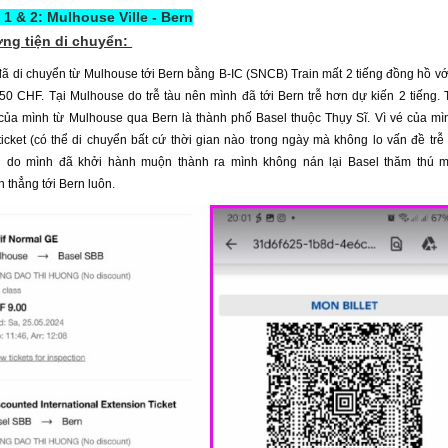
1 & 2: Mulhouse Ville - Bern
ng tiện di chuyển:
ã di chuyển từ Mulhouse tới Bern bằng B-IC (SNCB) Train mất 2 tiếng đồng hồ vớ
50 CHF. Tại Mulhouse do trễ tàu nên mình đã tới Bern trễ hơn dự kiến 2 tiếng.
của mình từ Mulhouse qua Bern là thành phố Basel thuộc Thụy Sĩ. Vì vé của mì
icket (có thể di chuyển bất cứ thời gian nào trong ngày mà không lo vấn đề trễ 
 do mình đã khởi hành muộn thành ra mình không nán lại Basel thăm thú m
 thẳng tới Bern luôn.