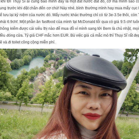
khi tới Thụy Sĩ ai cũng bảo mình đây là một đất nước đắt đỏ, cơ mà mình sao c
ung trước khi đặt chân đến cơ chứ!
Này nhé, bình thường mình hay mua mấy cục h
ể lưu lại kỷ niệm của nước đó. Mấy nước khác thường chỉ có từ 3e-3.5e thôi, còn
 phải 6.9chf. Một phần ăn fastfood của mình tại McDonald tối qua có giá 9.5 chf luô
hông kiếm được cái siêu thị nào để mua đồ vì mình sang tới Bern là chủ nhật, mọ
đều đóng cửa.
Tỷ giá CHF mắc hơn EUR.
Bù việc giá cả mắc mỏ thì Thụy Sĩ rất đẹp
ẽ và đi toilet công cộng miễn phí.