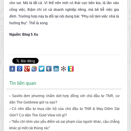
cho vui. Mà là tất cả. Vì thế nên mới có thái cực bên kia, là lăn vào
công việc, thậm chí có cả doanh nghiệp riêng, mà bê trễ việc gia
đình. Trường hợp này ta đổi lại nội dung bài: "Phụ nữ làm việc nhà là
hưởng thụ". Thế là xong.
Nguồn: Blog 5 Xu
Tin liên quan
› Savills đơn phương chấm dứt hợp đồng với chủ đầu tư TNR, cư
dân The Goldview giờ ra sao?
› Có nên đầu tư mua căn hộ của chủ đầu tư TNR & May Diêm Sài
Gòn? Cư dân The Gold View nói gì?
› ”Nếu chỉ nhìn vào yếu điểm và sai phạm của người khác, cậu chẳng
khác gì một cái thùng rác”