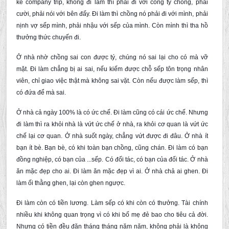
kể company trip, không đi làm thì phải đi với công ty chồng, phải
cười, phải nói với bên đấy. Đi làm thì chồng nó phải đi với mình, phải
nịnh vợ sếp mình, phải nhậu với sếp của mình. Còn mình thì tha hồ
thưởng thức chuyến đi.
Ở nhà nhờ chồng sai con được tý, chúng nó sai lại cho có mà vỡ
mặt. Đi làm chẳng bị ai sai, nếu kiếm được chỗ sếp tôn trọng nhân
viên, chỉ giao việc thật mà không sai vặt. Còn nếu được làm sếp, thì
có đứa để mà sai.
Ở nhà cả ngày 100% là có ức chế. Đi làm cũng có cái ức chế. Nhưng
đi làm thì ra khỏi nhà là vứt ức chế ở nhà, ra khỏi cơ quan là vứt ức
chế lại cơ quan. Ở nhà suốt ngày, chẳng vứt được đi đâu. Ở nhà ít
bạn ít bè. Bạn bè, có khi toàn bạn chồng, cũng chán. Đi làm có bạn
đồng nghiệp, có bạn của ...sếp. Có đối tác, có bạn của đối tác. Ở nhà
ăn mặc đẹp cho ai. Đi làm ăn mặc đẹp vì ai. Ở nhà chả ai ghen. Đi
làm ối thằng ghen, lại còn ghen ngược.
Đi làm còn có tiền lương. Làm sếp có khi còn có thưởng. Tài chính
nhiều khi không quan trọng vì có khi bố mẹ đẻ bao cho tiêu cả đời.
Nhưng có tiền đều đặn tháng tháng năm năm, không phải là không