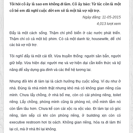
Tôi hỏi cô ấy là sao em không đi làm. Cô ấy bảo: Từ lúc còn là một
cô bé em đã nghĩ cuộc đời em sẽ là một bà vợ nội trợ.
Ngày đăng: 11-05-2015
4,013 lượt xem
Đấy là một cách sống. Thậm chí phổ biến ở các nước phát triển.
Thậm chí có cả một bộ phim. Có cả một danh từ, housewife, để chỉ
các bà vợ nội trợ.
Tôi nghĩ đấy là một cái tốt. Vừa truyền thống: người săn bắn, người
giữ bếp. Vừa hiện đại: người mẹ và vợ hiện đại cần kiến thức và kỹ
năng để xây dựng gia đình và các thế hệ tương lai.
Nhưng đôi khi đi làm lại là cách hưởng thụ cuộc sống. Ví du như ở
nhà. Đúng là nhà mình thật nhưng khó mà có không gian riêng của
mình. Chưa lấy chồng, ở nhà bố mẹ, còn có cái phòng riêng, toilet
riêng. Lấy chồng, phòng mình cũng là phòng nó, chỗ mình tắm nó
còn tắm lâu hơn. Chưa kể con cái xộc ra xộc vào. Đi làm lại có góc
riêng, làm sếp có khi còn phòng riêng, ở building xịn còn có
executive restroom hơi bị oách. Không gian riêng, hóa ra đi làm thì
lại có, mà ở nhà thì lại không.