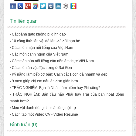
Tin liên quan
› Cắt bánh gato không bị dính dao
› 10 công thức ăn vặt dễ làm để đãi bạn bè
› Các món mặn nổi tiếng của Việt Nam
› Các món canh ngon của Việt Nam
› Các món bún nổi tiếng của nền ẩm thực Việt Nam
› Các món ăn vặt đặc trưng ở Sài Gòn
› Kỹ năng làm bếp cơ bản: Cách cắt 1 con gà nhanh và đẹp
› 9 mẹo giúp chị em nấu ăn đơn giản hơn
› TRẮC NGHIỆM: Bạn là Nhà thám hiểm hay Phi công?
› TRẮC NGHIỆM: Bán cầu não Phải hay Trái của bạn hoạt động
mạnh hơn?
› Mẹo vặt dành riêng cho các ông nội trợ
› Cách tạo một Video CV - Video Resume
Bình luận (0)