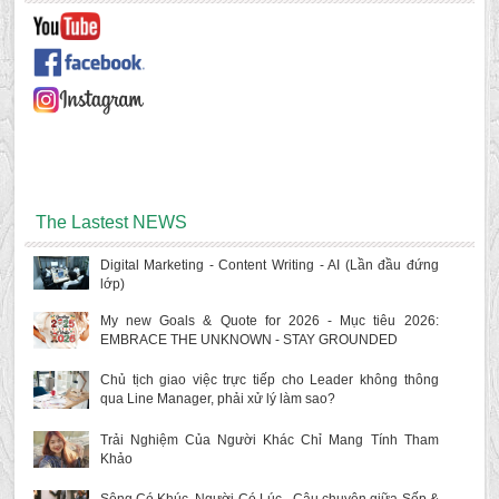
The Lastest NEWS
Digital Marketing - Content Writing - AI (Lần đầu đứng
lớp)
My new Goals & Quote for 2026 - Mục tiêu 2026:
EMBRACE THE UNKNOWN - STAY GROUNDED
Chủ tịch giao việc trực tiếp cho Leader không thông
qua Line Manager, phải xử lý làm sao?
Trải Nghiệm Của Người Khác Chỉ Mang Tính Tham
Khảo
Sông Có Khúc, Người Có Lúc - Câu chuyện giữa Sếp &