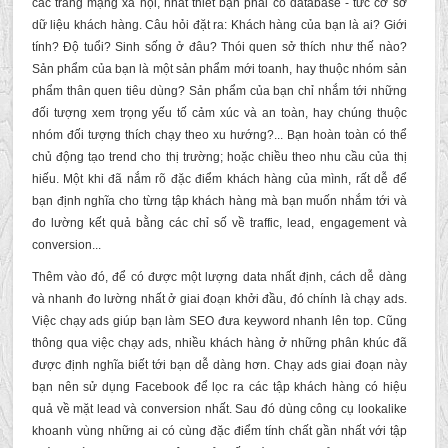
các trang mạng xã hội, nhất thiết bạn phải có database - tức cơ sở
dữ liệu khách hàng. Câu hỏi đặt ra: Khách hàng của bạn là ai? Giới
tính? Độ tuổi? Sinh sống ở đâu? Thói quen sở thích như thế nào?
Sản phẩm của bạn là một sản phẩm mới toanh, hay thuộc nhóm sản
phẩm thân quen tiêu dùng? Sản phẩm của bạn chỉ nhắm tới những
đối tượng xem trọng yếu tố cảm xúc và an toàn, hay chúng thuộc
nhóm đối tượng thích chạy theo xu hướng?... Bạn hoàn toàn có thể
chủ động tạo trend cho thị trường; hoặc chiều theo nhu cầu của thị
hiếu. Một khi đã nắm rõ đặc điểm khách hàng của mình, rất dễ để
bạn định nghĩa cho từng tập khách hàng mà bạn muốn nhắm tới và
đo lường kết quả bằng các chỉ số về traffic, lead, engagement và
conversion...
Thêm vào đó, để có được một lượng data nhất định, cách dễ dàng
và nhanh đo lường nhất ở giai đoạn khởi đầu, đó chính là chạy ads.
Việc chạy ads giúp bạn làm SEO đưa keyword nhanh lên top. Cũng
thông qua việc chạy ads, nhiều khách hàng ở những phân khúc đã
được định nghĩa biết tới bạn dễ dàng hơn. Chạy ads giai đoạn này
bạn nên sử dụng Facebook để lọc ra các tập khách hàng có hiệu
quả về mặt lead và conversion nhất. Sau đó dùng công cụ lookalike
khoanh vùng những ai có cùng đặc điểm tính chất gần nhất với tập