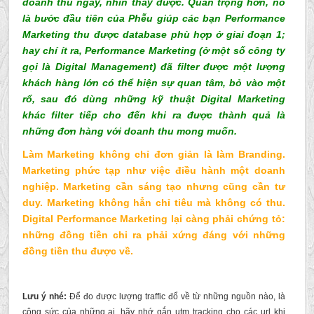
doanh thu ngay, nhìn thấy được. Quan trọng hơn, nó
là bước đầu tiên của Phễu giúp các bạn Performance
Marketing thu được database phù hợp ở giai đoạn 1;
hay chí ít ra, Performance Marketing (ở một số công ty
gọi là Digital Management) đã filter được một lượng
khách hàng lớn có thể hiện sự quan tâm, bỏ vào một
rổ, sau đó dùng những kỹ thuật Digital Marketing
khác filter tiếp cho đến khi ra được thành quả là
những đơn hàng với doanh thu mong muốn.
Làm Marketing không chỉ đơn giản là làm Branding.
Marketing phức tạp như việc điều hành một doanh
nghiệp. Marketing cần sáng tạo nhưng cũng cần tư
duy. Marketing không hẳn chỉ tiêu mà không có thu.
Digital Performance Marketing lại càng phải chứng tỏ:
những đồng tiền chi ra phải xứng đáng với những
đồng tiền thu được về.
Lưu ý nhé:
Để đo được lượng traffic đổ về từ những nguồn nào, là
công sức của những ai, hãy nhớ gắn utm tracking cho các url khi