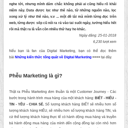
nghe tới, nhưng mình dám chắc không phải ai cũng hiểu rõ khái
niệm này. Data được lọc như thế nào, từ những nguồn nào, lọc
xong xử lý như thế nào, v.v ... một đề tài mà mình từng đọc trên
web, từng được sếp cũ nói ra rả vào tai suốt ngày, tưởng hiểu hết
rồi mà thật ra là vẫn còn nhiều thứ hay ho khác.
Ngày đăng: 25-01-2018
6,230 lượt xem
Nếu bạn là fan của Digital Marketing, bạn có thể đọc thêm
bài
Những kiến thức tổng quát về Digital Marketing
<<<<
tại đây.
Phễu Marketing là gì?
Thật ra Phễu Marketing đơn thuần là một Customer Journey - Các
bước trong hành trình mua hàng của một khách hàng:
BIẾT - HIỂU -
TIN - YÊU - CHIA SẺ.
Số lượng khách hàng BIẾT sẽ nhiều hơn số
lượng khách hàng HIỂU, sẽ nhiều hơn số lượng khách hàng TIN, và
cứ thế lượng khách hàng thực tế có hành động mua hàng và truyền
bá hành động mua hàng của mình đến cộng đồng lại còn nhỏ hơn