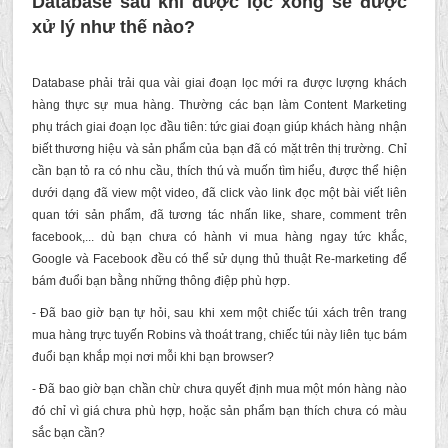
Database sau khi được lọc xong sẽ được
xử lý như thế nào?
Database phải trải qua vài giai đoạn lọc mới ra được lượng khách
hàng thực sự mua hàng. Thường các bạn làm Content Marketing
phụ trách giai đoạn lọc đầu tiên: tức giai đoạn giúp khách hàng nhận
biết thương hiệu và sản phẩm của bạn đã có mặt trên thị trường. Chỉ
cần bạn tỏ ra có nhu cầu, thích thú và muốn tìm hiểu, được thể hiện
dưới dạng đã view một video, đã click vào link đọc một bài viết liên
quan tới sản phẩm, đã tương tác nhấn like, share, comment trên
facebook,... dù bạn chưa có hành vi mua hàng ngay tức khắc,
Google và Facebook đều có thể sử dụng thủ thuật Re-marketing để
bám đuổi bạn bằng những thông điệp phù hợp.
- Đã bao giờ bạn tự hỏi, sau khi xem một chiếc túi xách trên trang
mua hàng trực tuyến Robins và thoát trang, chiếc túi này liên tục bám
đuổi bạn khắp mọi nơi mỗi khi bạn browser?
- Đã bao giờ bạn chần chừ chưa quyết định mua một món hàng nào
đó chỉ vì giá chưa phù hợp, hoặc sản phẩm bạn thích chưa có màu
sắc bạn cần?