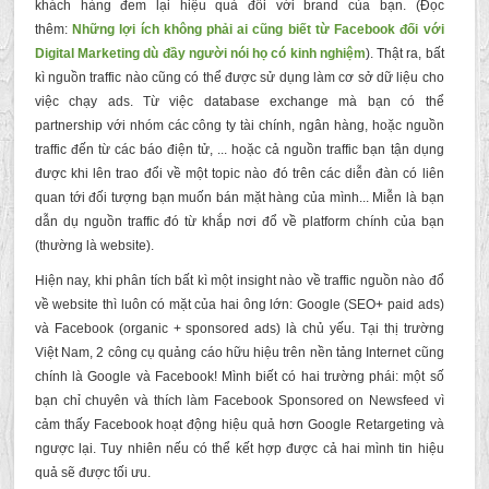
khách hàng đem lại hiệu quả đối với brand của bạn. (Đọc
thêm:
Những lợi ích không phải ai cũng biết từ Facebook đối với
Digital Marketing dù đầy người nói họ có kinh nghiệm
). Thật ra, bất
kì nguồn traffic nào cũng có thể được sử dụng làm cơ sở dữ liệu cho
việc chạy ads. Từ việc database exchange mà bạn có thể
partnership với nhóm các công ty tài chính, ngân hàng, hoặc nguồn
traffic đến từ các báo điện tử, ... hoặc cả nguồn traffic bạn tận dụng
được khi lên trao đổi về một topic nào đó trên các diễn đàn có liên
quan tới đối tượng bạn muốn bán mặt hàng của mình... Miễn là bạn
dẫn dụ nguồn traffic đó từ khắp nơi đổ về platform chính của bạn
(thường là website).
Hiện nay, khi phân tích bất kì một insight nào về traffic nguồn nào đổ
về website thì luôn có mặt của hai ông lớn: Google (SEO+ paid ads)
và Facebook (organic + sponsored ads) là chủ yếu. Tại thị trường
Việt Nam, 2 công cụ quảng cáo hữu hiệu trên nền tảng Internet cũng
chính là Google và Facebook! Mình biết có hai trường phái: một số
bạn chỉ chuyên và thích làm Facebook Sponsored on Newsfeed vì
cảm thấy Facebook hoạt động hiệu quả hơn Google Retargeting và
ngược lại. Tuy nhiên nếu có thể kết hợp được cả hai mình tin hiệu
quả sẽ được tối ưu.